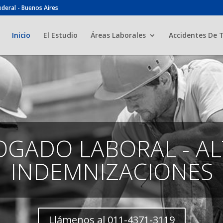
ederal - Buenos Aires
Inicio
El Estudio
Áreas Laborales
Accidentes De 
OGADO LABORAL - AL
INDEMNIZACIONES
Llámenos al 011-4371-3119