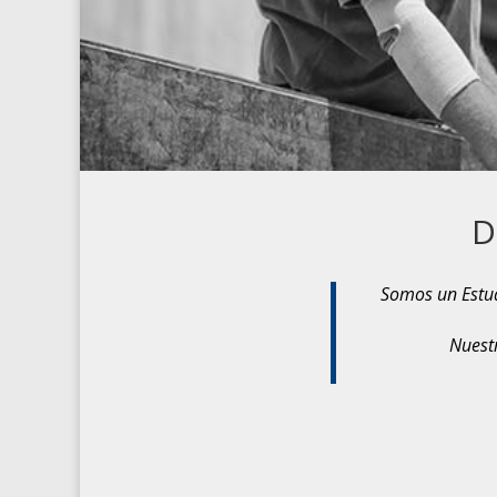
D
Somos un Estud
Nuest