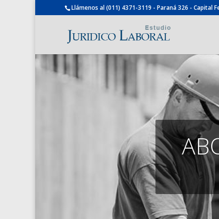
Llámenos al (011) 4371-3119 - Paraná 326 - Capital F
AB